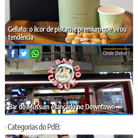
Gellato: o licor de pistache premium que virou
tendência
Onde Beber?
Bar do Mussum é lançado no Downtown
Categorias do PdB: