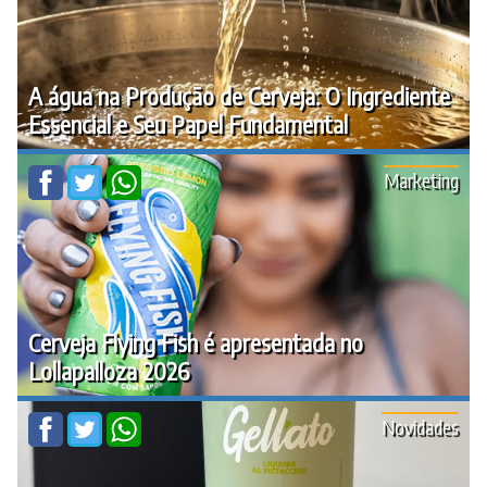
A água na Produção de Cerveja: O Ingrediente
Essencial e Seu Papel Fundamental
Marketing
Cerveja Flying Fish é apresentada no
Lollapalloza 2026
Novidades