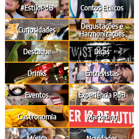
#EstiloPdB
Contos Etílicos
Degustações e
Curiosidades
Harmonizações
Destaque
Dicas
Drinks
Entrevistas
Eventos
Experiência PdB
Gastronomia
Marketing
Música
Novidades