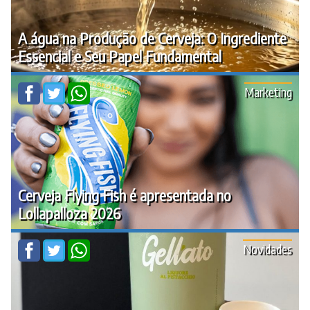
A água na Produção de Cerveja: O Ingrediente
Essencial e Seu Papel Fundamental
Marketing
Cerveja Flying Fish é apresentada no
Lollapalloza 2026
Novidades