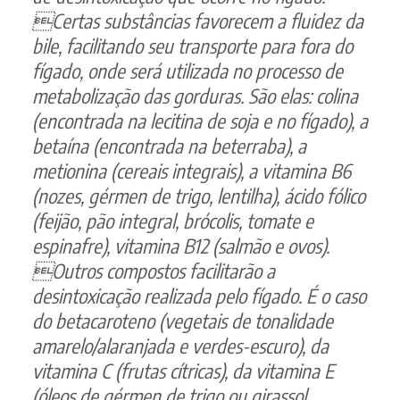
Certas substâncias favorecem a fluidez da
bile, facilitando seu transporte para fora do
fígado, onde será utilizada no processo de
metabolização das gorduras. São elas: colina
(encontrada na lecitina de soja e no fígado), a
betaína (encontrada na beterraba), a
metionina (cereais integrais), a vitamina B6
(nozes, gérmen de trigo, lentilha), ácido fólico
(feijão, pão integral, brócolis, tomate e
espinafre), vitamina B12 (salmão e ovos).
Outros compostos facilitarão a
desintoxicação realizada pelo fígado. É o caso
do betacaroteno (vegetais de tonalidade
amarelo/alaranjada e verdes-escuro), da
vitamina C (frutas cítricas), da vitamina E
(óleos de gérmen de trigo ou girassol,