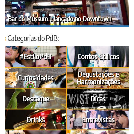
Bar do Mussum é lançado no Downtown
Categorias do PdB:
#EstiloPdB
Contos Etílicos
Degustações e
Curiosidades
Harmonizações
Destaque
Dicas
Drinks
Entrevistas