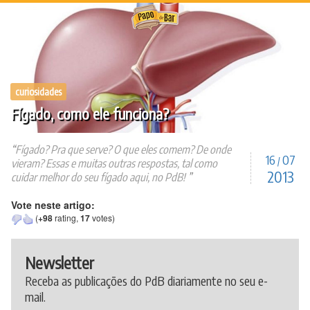
Ir
para
o
conteúdo
curiosidades
Fígado, como ele funciona?
Fígado? Pra que serve? O que eles comem? De onde
16
07
/
vieram? Essas e muitas outras respostas, tal como
2013
cuidar melhor do seu fígado aqui, no PdB!
Vote neste artigo:
(
+98
rating,
17
votes)
Newsletter
Receba as publicações do PdB diariamente no seu e-
mail.