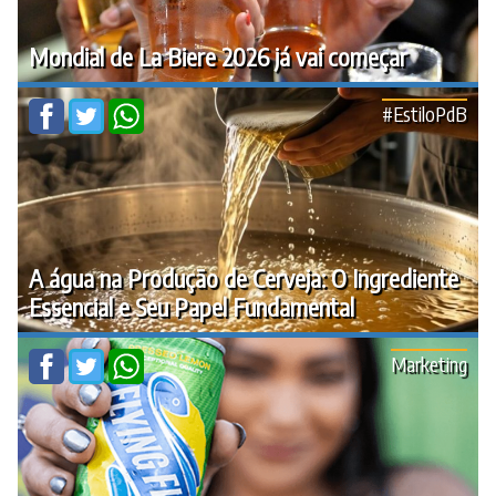
Mondial de La Biere 2026 já vai começar
#EstiloPdB
A água na Produção de Cerveja: O Ingrediente
Essencial e Seu Papel Fundamental
Marketing