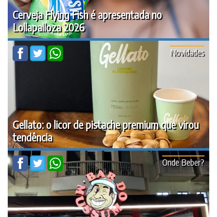
Cerveja Flying Fish é apresentada no
Lollapalloza 2026
Novidades
Gellato: o licor de pistache premium que virou
tendência
Onde Beber?