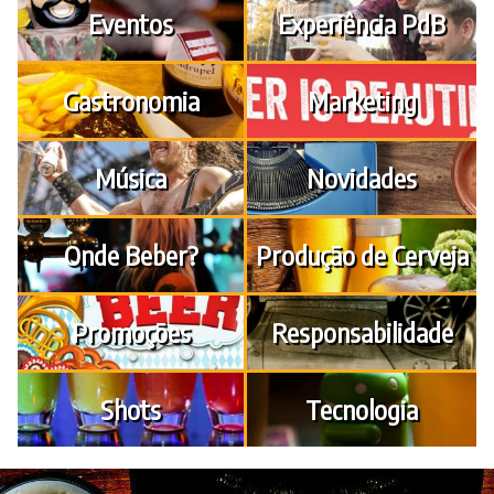
Eventos
Experiência PdB
Gastronomia
Marketing
Música
Novidades
Onde Beber?
Produção de Cerveja
Promoções
Responsabilidade
Shots
Tecnologia