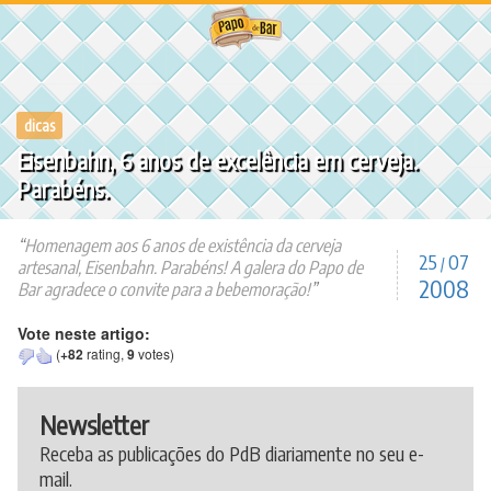
Ir
para
o
conteúdo
dicas
Eisenbahn, 6 anos de excelência em cerveja.
Parabéns.
Homenagem aos 6 anos de existência da cerveja
25
07
/
artesanal, Eisenbahn. Parabéns! A galera do Papo de
2008
Bar agradece o convite para a bebemoração!
Vote neste artigo:
(
+82
rating,
9
votes)
Newsletter
Receba as publicações do PdB diariamente no seu e-
mail.