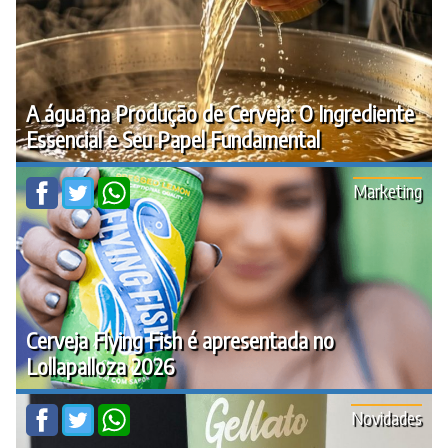
A água na Produção de Cerveja: O Ingrediente
Essencial e Seu Papel Fundamental
Marketing
Cerveja Flying Fish é apresentada no
Lollapalloza 2026
Novidades