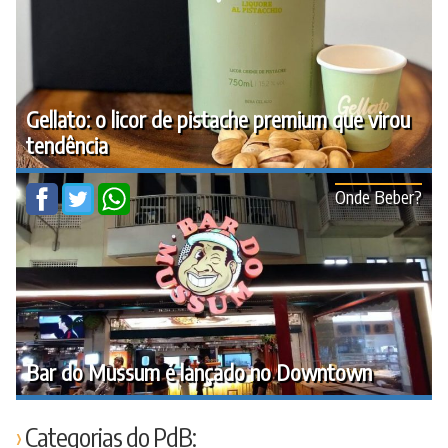
Gellato: o licor de pistache premium que virou
tendência
Onde Beber?
Bar do Mussum é lançado no Downtown
Categorias do PdB: