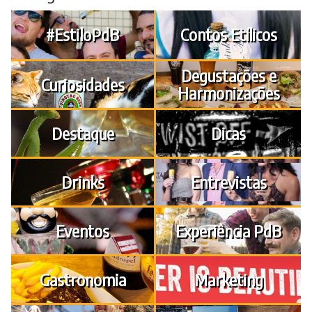
#EstiloPdB
Contos Etílicos
Degustações e
Curiosidades
Harmonizações
Destaque
Dicas
Drinks
Entrevistas
Eventos
Experiência PdB
Gastronomia
Marketing