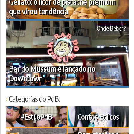
Gellato: o licor de pistache premium
que virou tendência
Onde Beber?
Bar do Mussum é lançado no
Downtown
Categorias do PdB:
#EstiloPdB
Contos Etílicos