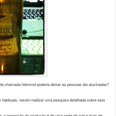
ida chamada hidromel poderia deixar as pessoas tão alucinadas?
habituais, resolvi realizar uma pesquisa detalhada sobre esta
a, a proporção da produção é de uma parte de mel e duas de