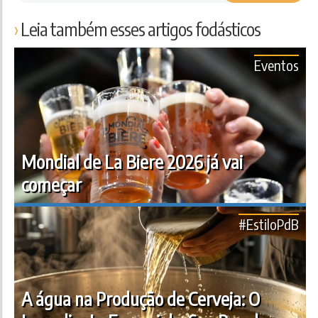
Leia também esses artigos fodásticos
Eventos
Mondial de La Biere 2026 já vai
começar
#EstiloPdB
A água na Produção de Cerveja: O