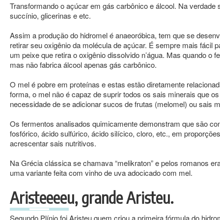
Transformando o açúcar em gás carbônico e álcool. Na verdade 
succínio, glicerinas e etc.
Assim a produção do hidromel é anaeoróbica, tem que se desenvo
retirar seu oxigênio da molécula de açúcar. É sempre mais fácil p
um peixe que retira o oxigênio dissolvido n’água. Mas quando o f
mas não fabrica álcool apenas gás carbônico.
O mel é pobre em proteínas e estas estão diretamente relacionad
forma, o mel não é capaz de suprir todos os sais minerais que 
necessidade de se adicionar sucos de frutas (melomel) ou sais 
Os fermentos analisados quimicamente demonstram que são constit
fosfórico, ácido sulfúrico, ácido silícico, cloro, etc., em propor
acrescentar sais nutritivos.
Na Grécia clássica se chamava “melikraton” e pelos romanos er
uma variante feita com vinho de uva adocicado com mel.
Aristeeeeu, grande Aristeu.
Segundo Plínio foi Aristeu quem criou a primeira fórmula d