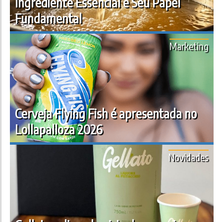
Ingrediente Essencial e Seu Papel
Fundamental
Marketing
Cerveja Flying Fish é apresentada no
Lollapalloza 2026
Novidades