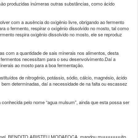
são produzidas inúmeras outras substâncias, como ácido
lver com a ausência do oxigênio livre, obrigando ao fermento
ara o fermento, respirar o oxigênio dissolvido no mosto, tal como
ermento respira oxigênio dissolvido no mosto, ele se reproduz
as com a quantidade de sais minerais nos alimentos, desta
os fermentos necessitam para o seu desenvolvimento.Daí a
minerais ao mosto para a boa fermentação.
uídos de nitrogênio, potássio, sódio, cálcio, magnésio, ácido
ções bem determinadas, daí a necessidade de na falta ou escassez
a conhecida pelo nome “agua mulsum”, ainda que esta possa ser
o hidromel. BENDITO ARISTEU MODAFOCA, mandou muuuuuuuuito