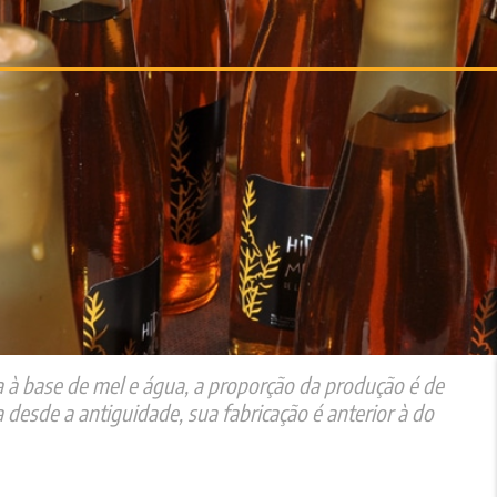
 à base de mel e água, a proporção da produção é de
desde a antiguidade, sua fabricação é anterior à do