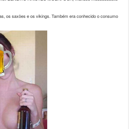
ltas, os saxões e os vikings. Também era conhecido o consumo