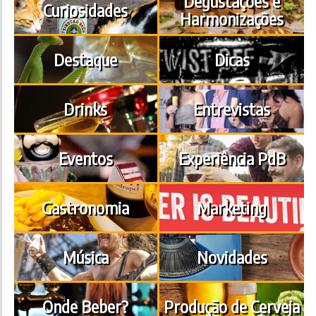
Degustações e
Curiosidades
Harmonizações
Destaque
Dicas
Drinks
Entrevistas
Eventos
Experiência PdB
Gastronomia
Marketing
Música
Novidades
Onde Beber?
Produção de Cerveja