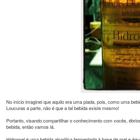
No início imaginei que aquilo era uma piada, pois, como uma beb
Loucuras a parte, não é que a tal bebida existe mesmo!
Portanto, visando compartilhar o conhecimento com vocês, ébrios 
bebida, então vamos lá.
Hidromel é uma bebida alcoólica fermentada à base de mel e águ