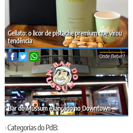
Gellato: o licor de pistache premium que virou
tendência
Onde Beber?
Bar do Mussum é lançado no Downtown
Categorias do PdB: