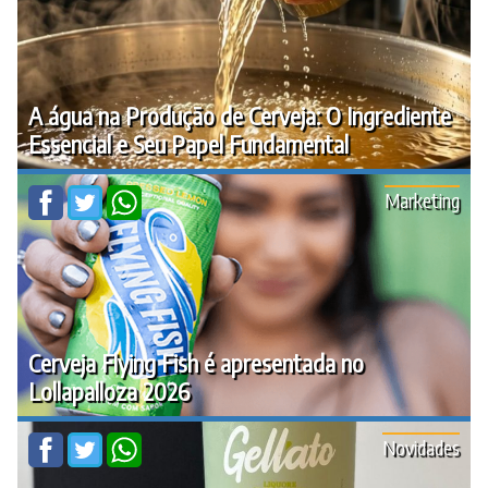
A água na Produção de Cerveja: O Ingrediente
Essencial e Seu Papel Fundamental
Marketing
Cerveja Flying Fish é apresentada no
Lollapalloza 2026
Novidades