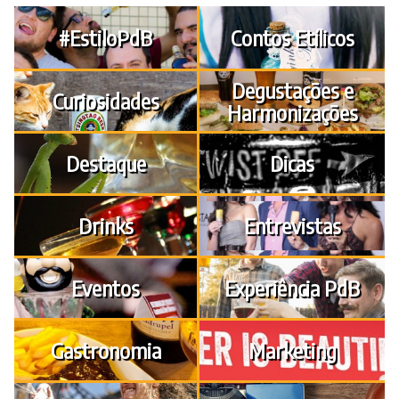
#EstiloPdB
Contos Etílicos
Degustações e
Curiosidades
Harmonizações
Destaque
Dicas
Drinks
Entrevistas
Eventos
Experiência PdB
Gastronomia
Marketing