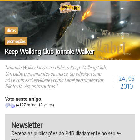
Ir
para
o
conteúdo
dicas
promoções
Keep Walking Club Johnnie Walker
Johnnie Walker lança seu clube, o Keep Walking Club.
Um clube para amantes da marca, do whisky, como
24
06
/
nós e com exclusividades como Label personalizados,
2010
Piloto da Vez, entre outros.
Vote neste artigo:
(
+127
rating,
13
votes)
Newsletter
Receba as publicações do PdB diariamente no seu e-