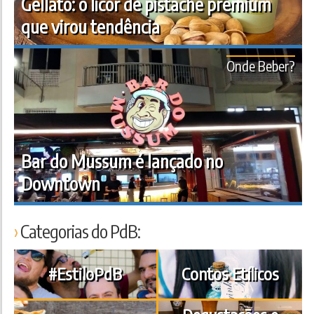
Gellato: o licor de pistache premium
que virou tendência
Onde Beber?
Bar do Mussum é lançado no
Downtown
Categorias do PdB:
#EstiloPdB
Contos Etílicos