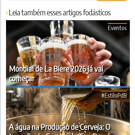
Leia também esses artigos fodásticos
Eventos
Mondial de La Biere 2026 já vai
começar
#EstiloPdB
A água na Produção de Cerveja: O