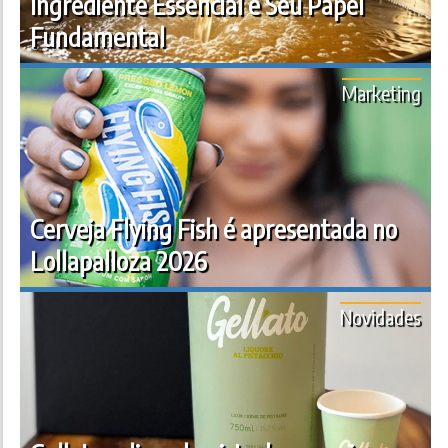
Ingrediente Essencial e Seu Papel
Fundamental
Marketing
Cerveja Flying Fish é apresentada no
Lollapalloza 2026
Novidades