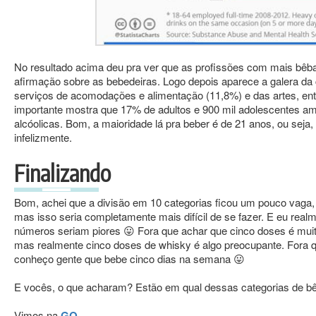
No resultado acima deu pra ver que as profissões com mais bêb
afirmação sobre as bebedeiras. Logo depois aparece a galera 
serviços de acomodações e alimentação (11,8%) e das artes, ent
importante mostra que 17% de adultos e 900 mil adolescentes 
alcóolicas. Bom, a maioridade lá pra beber é de 21 anos, ou seja,
infelizmente.
Finalizando
Bom, achei que a divisão em 10 categorias ficou um pouco vaga,
mas isso seria completamente mais difícil de se fazer. E eu real
números seriam piores 😛 Fora que achar que cinco doses é muit
mas realmente cinco doses de whisky é algo preocupante. Fora q
conheço gente que bebe cinco dias na semana 😛
E vocês, o que acharam? Estão em qual dessas categorias de b
Vimos na
GQ
.