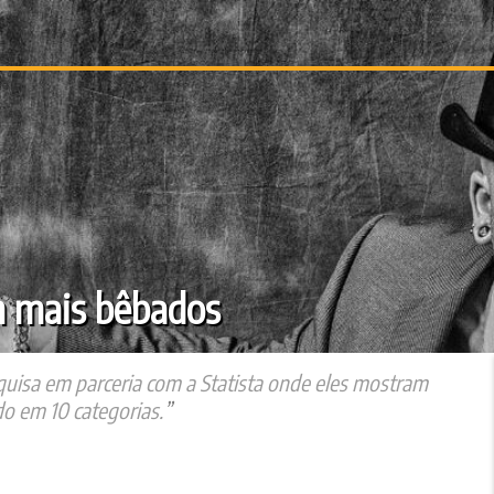
m mais bêbados
uisa em parceria com a Statista onde eles mostram
o em 10 categorias.