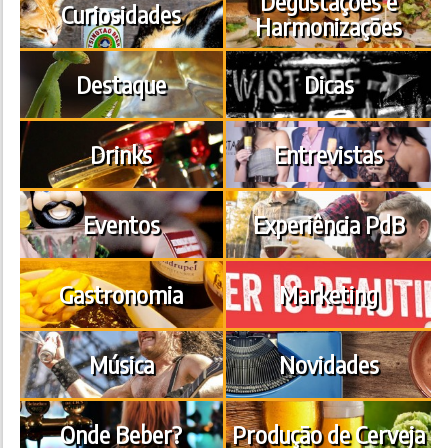
Degustações e
Curiosidades
Harmonizações
Destaque
Dicas
Drinks
Entrevistas
Eventos
Experiência PdB
Gastronomia
Marketing
Música
Novidades
Onde Beber?
Produção de Cerveja