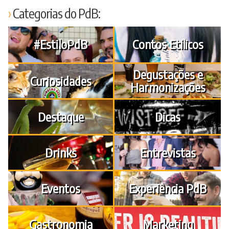
Categorias do PdB:
#EstiloPdB
Contos Etílicos
Degustações e
Curiosidades
Harmonizações
Destaque
Dicas
Drinks
Entrevistas
Eventos
Experiência PdB
Gastronomia
Marketing