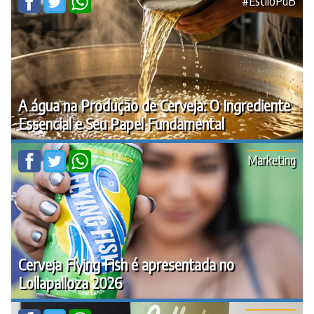
#EstiloPdB
A água na Produção de Cerveja: O Ingrediente
Essencial e Seu Papel Fundamental
Marketing
Cerveja Flying Fish é apresentada no
Lollapalloza 2026