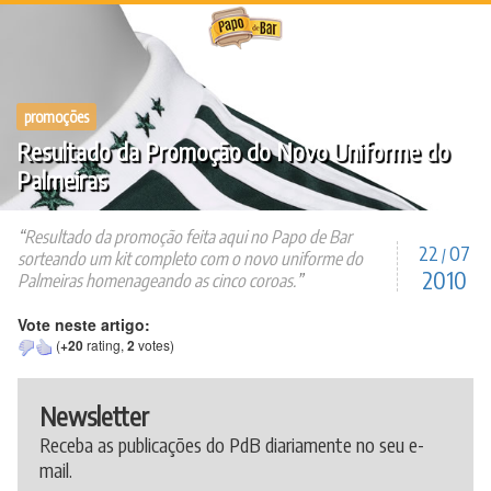
Ir
para
o
conteúdo
promoções
Resultado da Promoção do Novo Uniforme do
Palmeiras
Resultado da promoção feita aqui no Papo de Bar
22
07
/
sorteando um kit completo com o novo uniforme do
2010
Palmeiras homenageando as cinco coroas.
Vote neste artigo:
(
+20
rating,
2
votes)
Newsletter
Receba as publicações do PdB diariamente no seu e-
mail.