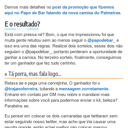
Demos mais detalhes no
post da promoção que fizemos
aqui no Papo de Bar falando da nova camisa do Palmeiras
.
E o resultado?
Está com pressa né? Bom, o que me impressionou foi que
muita gente retuitou sem ao menos seguir o
@papodebar_
e
isso era uma das regras. Realizei dois sorteios, esses dois não
seguiam o @papodebar_, portanto perderam a oportunidade de
ganhar a camisa. No terceiro sorteio, finalmente, conseguimos
ter um ganhador que fez tudo certinho.
Tá porra, mas fala logo…
Relaxa ae e pega uma cervejinha. O ganhador foi o
@trajanoferreira
, tuitando a
mensagem corretamente
.
Entrarei em contato por DM meu nobre e mandarei mais
informações sobre você para podermos enviar o kit, beleza?
Parabéns ae.
Eu pensei em colocar os dois camaradas que twittaram sem
estar seguindo nosso twitter, mas acho que iria causar uma
revolta grande, então achei melhor não colocar mesmo.