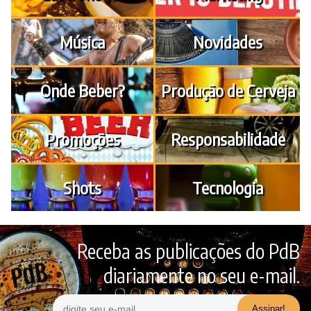
Música
Novidades
Onde Beber?
Produção de Cerveja
Promoções
Responsabilidade
Shots
Tecnologia
Receba as publicações do PdB
diariamente no seu e-mail.