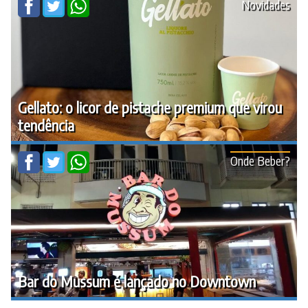
Novidades
Gellato: o licor de pistache premium que virou
tendência
Onde Beber?
Bar do Mussum é lançado no Downtown