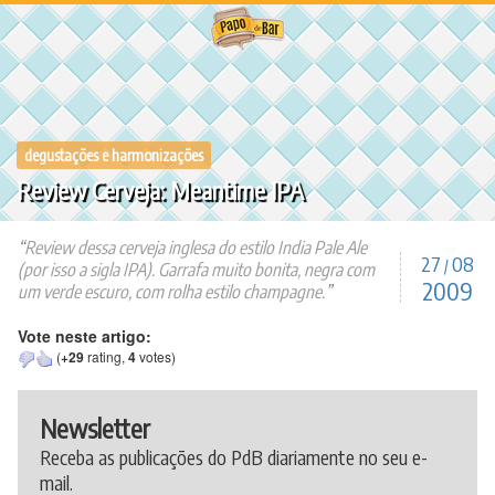
Ir
para
o
conteúdo
degustações e harmonizações
Review Cerveja: Meantime IPA
Review dessa cerveja inglesa do estilo India Pale Ale
27
08
/
(por isso a sigla IPA). Garrafa muito bonita, negra com
2009
um verde escuro, com rolha estilo champagne.
Vote neste artigo:
(
+29
rating,
4
votes)
Newsletter
Receba as publicações do PdB diariamente no seu e-
mail.