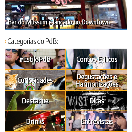
Bar do Mussum é lançado no Downtown
Categorias do PdB:
#EstiloPdB
Contos Etílicos
Degustações e
Curiosidades
Harmonizações
Destaque
Dicas
Drinks
Entrevistas