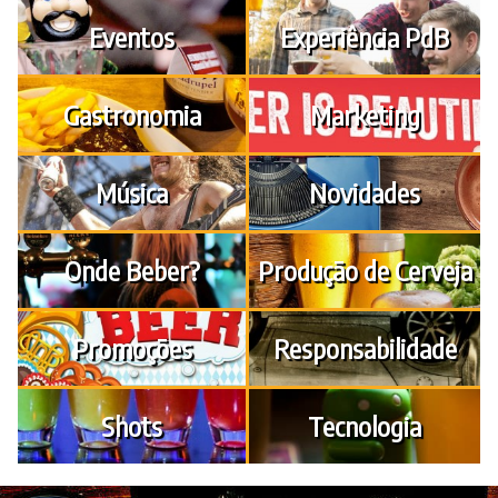
Eventos
Experiência PdB
Gastronomia
Marketing
Música
Novidades
Onde Beber?
Produção de Cerveja
Promoções
Responsabilidade
Shots
Tecnologia