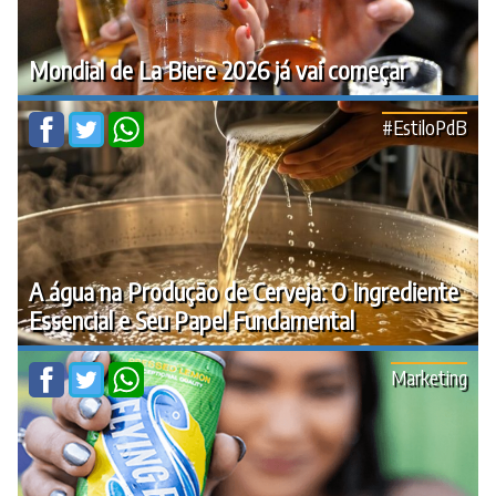
Mondial de La Biere 2026 já vai começar
#EstiloPdB
A água na Produção de Cerveja: O Ingrediente
Essencial e Seu Papel Fundamental
Marketing