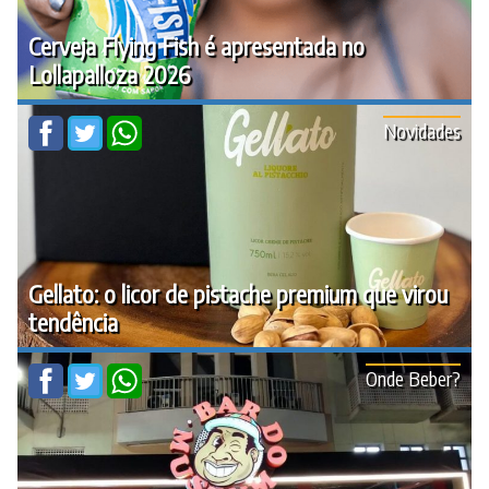
Cerveja Flying Fish é apresentada no
Lollapalloza 2026
Novidades
Gellato: o licor de pistache premium que virou
tendência
Onde Beber?