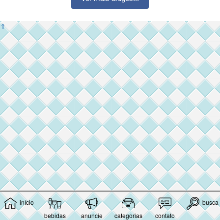
⇑
início
busca
bebidas
anuncie
categorias
contato