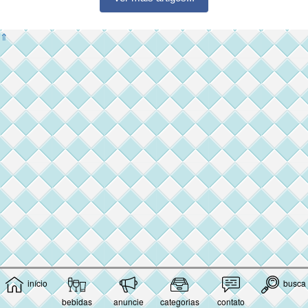
⇑
início
busca
bebidas
anuncie
categorias
contato