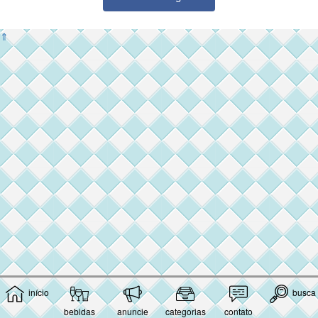
⇑
início
busca
bebidas
anuncie
categorias
contato