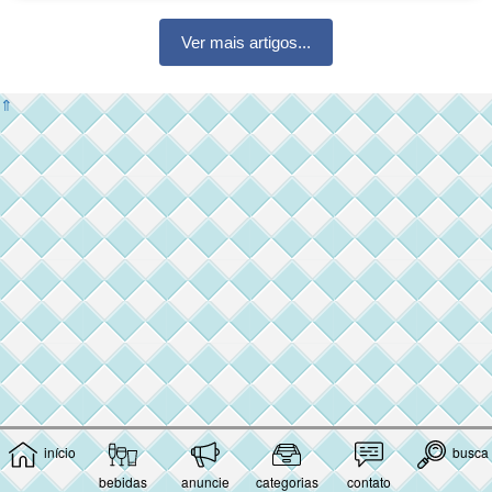
Ver mais artigos...
⇑
início
busca
bebidas
anuncie
categorias
contato