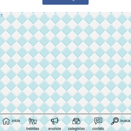
⇑
início
busca
bebidas
anuncie
categorias
contato