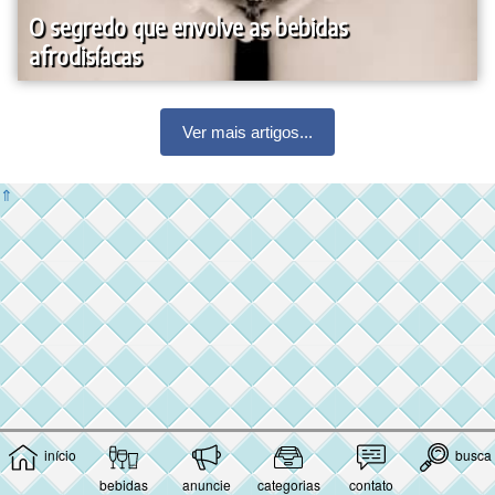
O segredo que envolve as bebidas
afrodisíacas
Ver mais artigos...
⇑
início
busca
bebidas
anuncie
categorias
contato