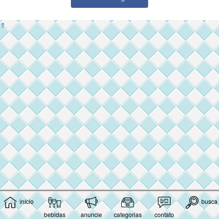
⇑
início
busca
bebidas
anuncie
categorias
contato