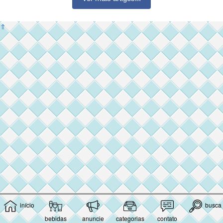
⇑
início
busca
bebidas
anuncie
categorias
contato