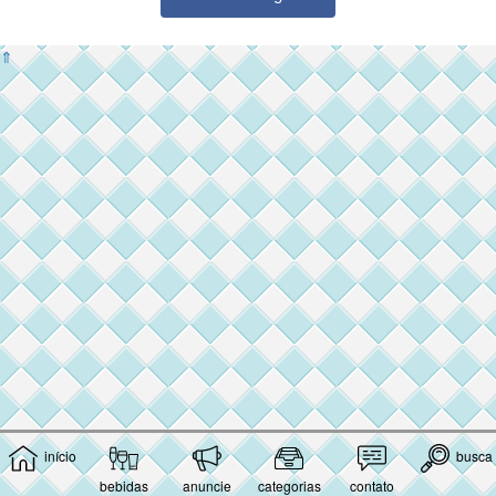
⇑
início
busca
bebidas
anuncie
categorias
contato