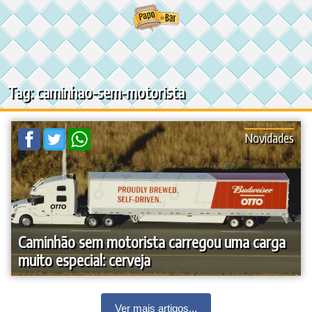
Ir
para
o
conteúdo
Tag: caminhao-sem-motorista
Novidades
Caminhão sem motorista carregou uma carga
muito especial: cerveja
Ver mais artigos...