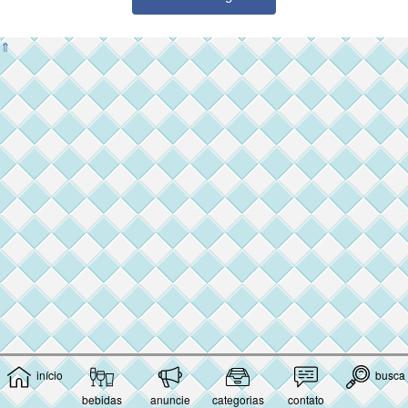
⇑
início
busca
bebidas
anuncie
categorias
contato