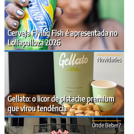
Cerveja Flying Fish é apresentada no
Lollapalloza 2026
Novidades
Gellato: o licor de pistache premium
que virou tendência
Onde Beber?