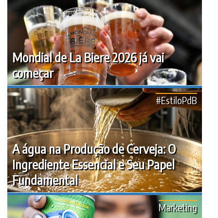
Mondial de La Biere 2026 já vai
começar
#EstiloPdB
A água na Produção de Cerveja: O
Ingrediente Essencial e Seu Papel
Fundamental
Marketing