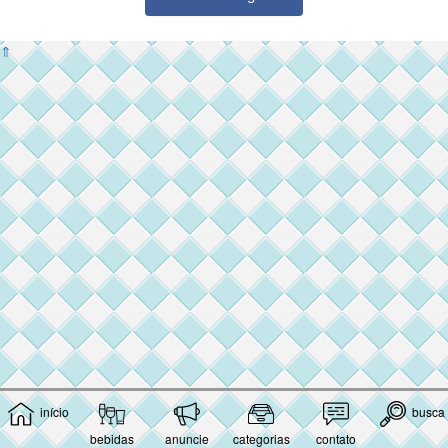
⇑
início
busca
bebidas
anuncie
categorias
contato