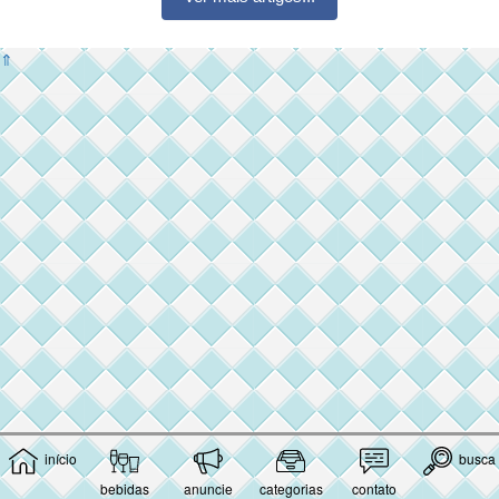
⇑
início
busca
bebidas
anuncie
categorias
contato