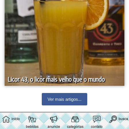
Licor 43, o licor mais velho que o mundo
Ver mais artigos...
⇑
início
busca
bebidas
anuncie
categorias
contato