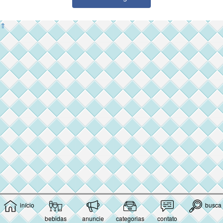
⇑
início
busca
bebidas
anuncie
categorias
contato