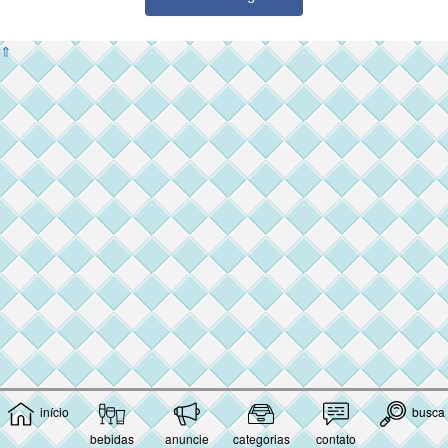
⇑
início
busca
bebidas
anuncie
categorias
contato