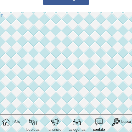
⇑
início
busca
bebidas
anuncie
categorias
contato