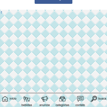
⇑
início
busca
bebidas
anuncie
categorias
contato