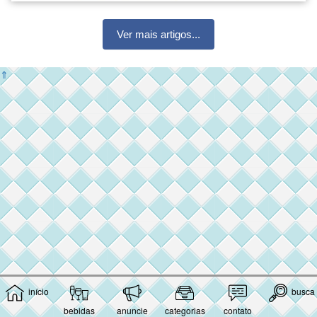
Ver mais artigos...
⇑
início
busca
bebidas
anuncie
categorias
contato