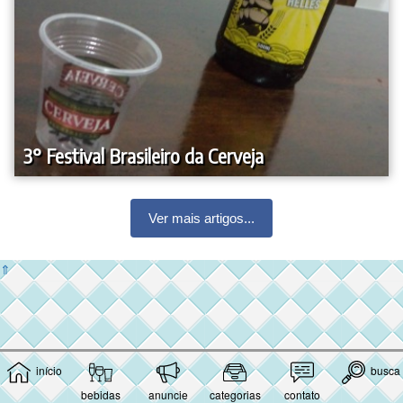
3° Festival Brasileiro da Cerveja
Ver mais artigos...
⇑
início
busca
bebidas
anuncie
categorias
contato