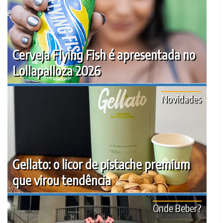
Cerveja Flying Fish é apresentada no
Lollapalloza 2026
Novidades
Gellato: o licor de pistache premium
que virou tendência
Onde Beber?