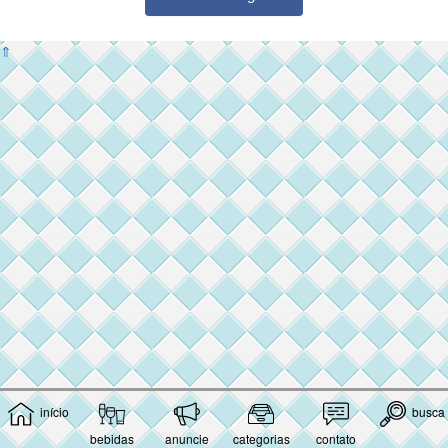
⇑
início
busca
bebidas
anuncie
categorias
contato