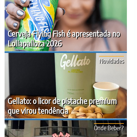
Cerveja Flying Fish é apresentada no
Lollapalloza 2026
Novidades
Gellato: o licor de pistache premium
que virou tendência
Onde Beber?