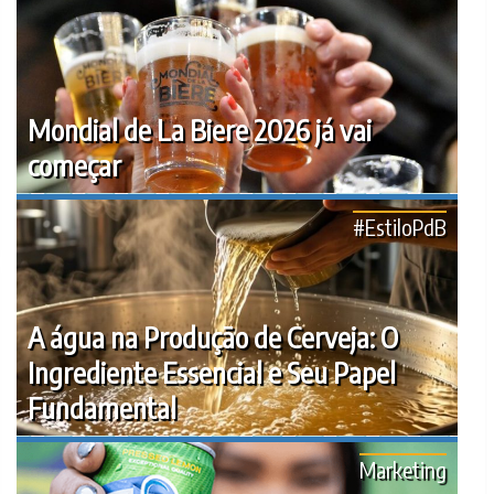
Mondial de La Biere 2026 já vai
começar
#EstiloPdB
A água na Produção de Cerveja: O
Ingrediente Essencial e Seu Papel
Fundamental
Marketing