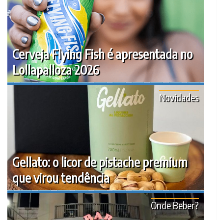
Cerveja Flying Fish é apresentada no
Lollapalloza 2026
Novidades
Gellato: o licor de pistache premium
que virou tendência
Onde Beber?