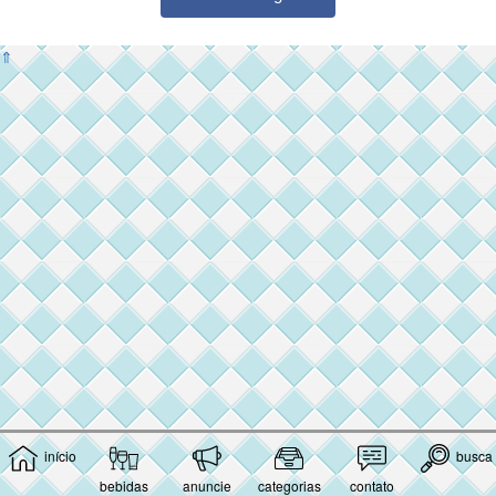
⇑
início
busca
bebidas
anuncie
categorias
contato