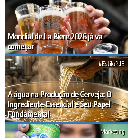
Mondial de La Biere 2026 já vai
começar
#EstiloPdB
A água na Produção de Cerveja: O
Ingrediente Essencial e Seu Papel
Fundamental
Marketing