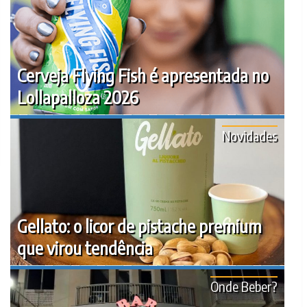
Cerveja Flying Fish é apresentada no
Lollapalloza 2026
Novidades
Gellato: o licor de pistache premium
que virou tendência
Onde Beber?