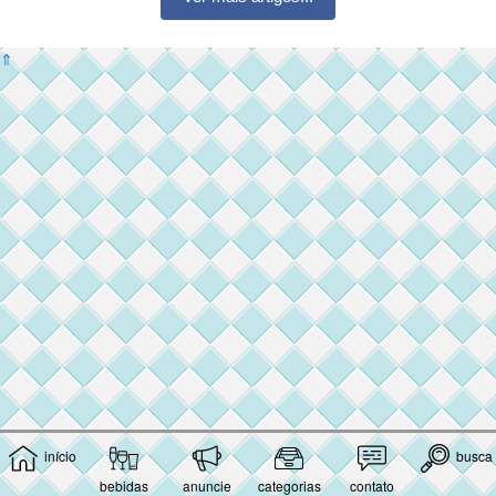
⇑
início
busca
bebidas
anuncie
categorias
contato