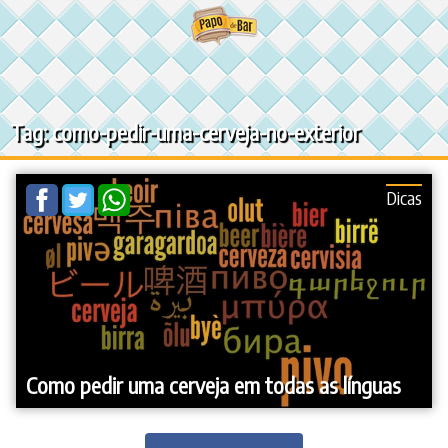
Ir
para
o
conteúdo
Tag: como-pedir-uma-cerveja-no-exterior
Dicas
Como pedir uma cerveja em todas as línguas