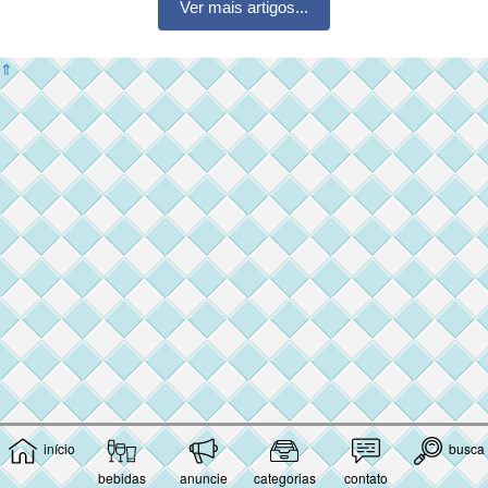
Ver mais artigos...
⇑
início
busca
bebidas
anuncie
categorias
contato