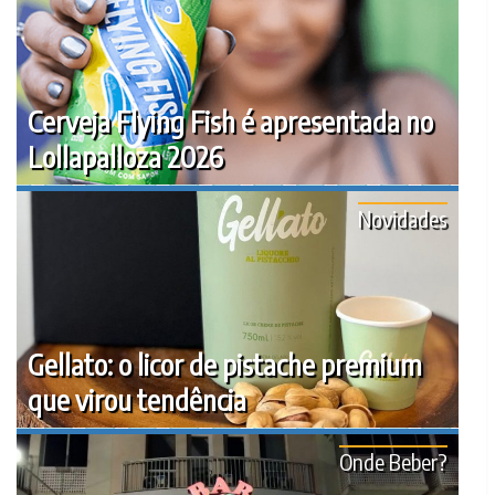
Cerveja Flying Fish é apresentada no
Lollapalloza 2026
Novidades
Gellato: o licor de pistache premium
que virou tendência
Onde Beber?