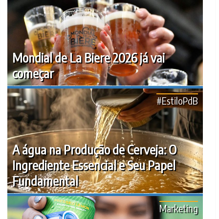
Mondial de La Biere 2026 já vai
começar
#EstiloPdB
A água na Produção de Cerveja: O
Ingrediente Essencial e Seu Papel
Fundamental
Marketing