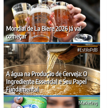
Mondial de La Biere 2026 já vai
começar
#EstiloPdB
A água na Produção de Cerveja: O
Ingrediente Essencial e Seu Papel
Fundamental
Marketing