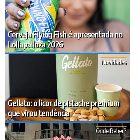
Cerveja Flying Fish é apresentada no
Lollapalloza 2026
Novidades
Gellato: o licor de pistache premium
que virou tendência
Onde Beber?