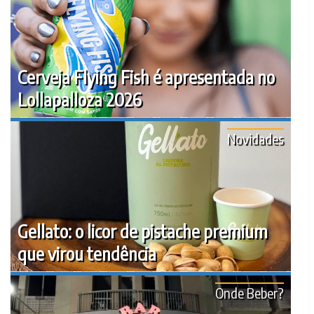
Cerveja Flying Fish é apresentada no
Lollapalloza 2026
Novidades
Gellato: o licor de pistache premium
que virou tendência
Onde Beber?