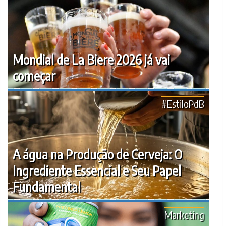
Mondial de La Biere 2026 já vai
começar
#EstiloPdB
A água na Produção de Cerveja: O
Ingrediente Essencial e Seu Papel
Fundamental
Marketing