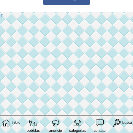
⇑
início
busca
bebidas
anuncie
categorias
contato