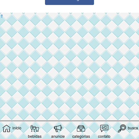
⇑
início
busca
bebidas
anuncie
categorias
contato