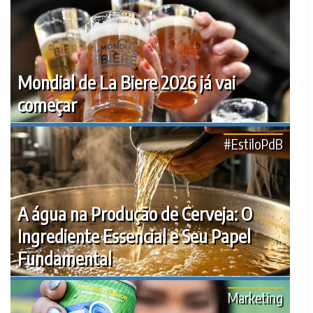
Mondial de La Biere 2026 já vai
começar
#EstiloPdB
A água na Produção de Cerveja: O
Ingrediente Essencial e Seu Papel
Fundamental
Marketing