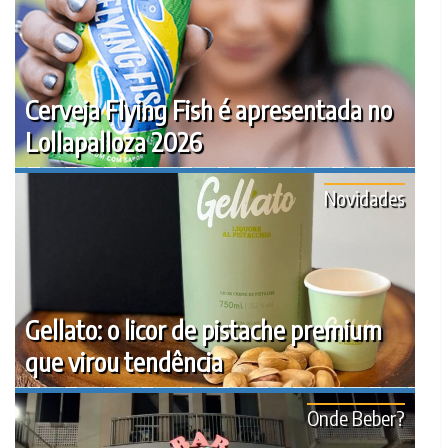
Cerveja Flying Fish é apresentada no
Lollapalloza 2026
Novidades
Gellato: o licor de pistache premium
que virou tendência
Onde Beber?