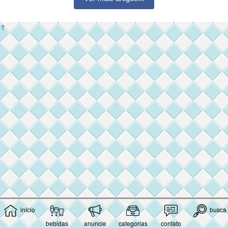
⇑
início
busca
bebidas
anuncie
categorias
contato