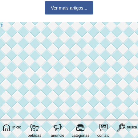
Ver mais artigos...
⇑
início
busca
bebidas
anuncie
categorias
contato