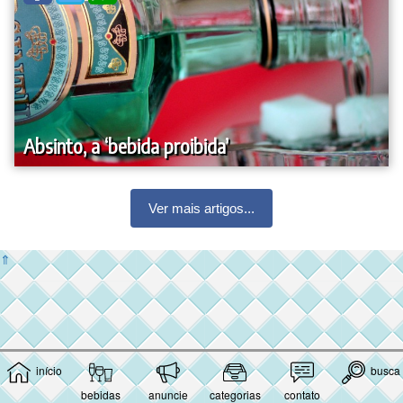
Absinto, a ‘bebida proibida’
Ver mais artigos...
⇑
início
busca
bebidas
anuncie
categorias
contato