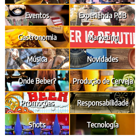
Eventos
Experiência PdB
Gastronomia
Marketing
Música
Novidades
Onde Beber?
Produção de Cerveja
Promoções
Responsabilidade
Shots
Tecnologia