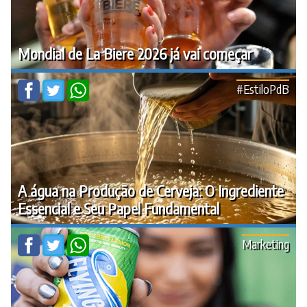
Mondial de La Biere 2026 já vai começar
#EstiloPdB
A água na Produção de Cerveja: O Ingrediente
Essencial e Seu Papel Fundamental
Marketing