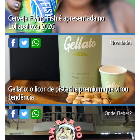
Cerveja Flying Fish é apresentada no
Lollapalloza 2026
Novidades
Gellato: o licor de pistache premium que virou
tendência
Onde Beber?