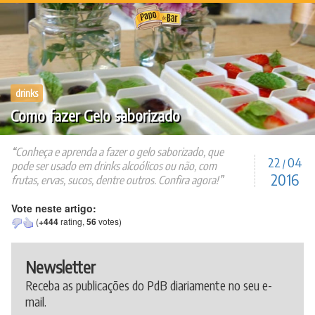
Ir
para
o
conteúdo
drinks
Como fazer Gelo saborizado
Conheça e aprenda a fazer o gelo saborizado, que
22
04
/
pode ser usado em drinks alcoólicos ou não, com
2016
frutas, ervas, sucos, dentre outros. Confira agora!
Vote neste artigo:
(
+444
rating,
56
votes)
Newsletter
Receba as publicações do PdB diariamente no seu e-
mail.