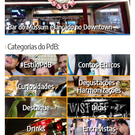
Bar do Mussum é lançado no Downtown
Categorias do PdB:
#EstiloPdB
Contos Etílicos
Degustações e
Curiosidades
Harmonizações
Destaque
Dicas
Drinks
Entrevistas