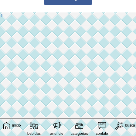
⇑
início
busca
bebidas
anuncie
categorias
contato