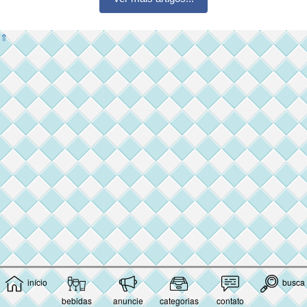
⇑
início
busca
bebidas
anuncie
categorias
contato