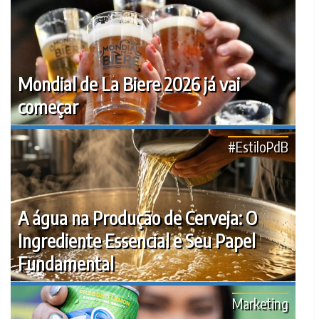
Mondial de La Biere 2026 já vai
começar
#EstiloPdB
A água na Produção de Cerveja: O
Ingrediente Essencial e Seu Papel
Fundamental
Marketing