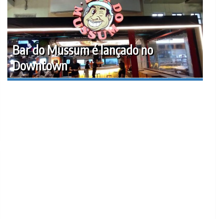
Bar do Mussum é lançado no
Downtown