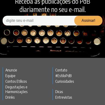
Receba as publicações do PdB
diariamente no seu e-mail.
Anuncie
Contato
Equipe
#EstiloPdB
Contos Etílicos
Curiosidades
Degustações e
Harmonizações
Dicas
Drinks
Entrevistas