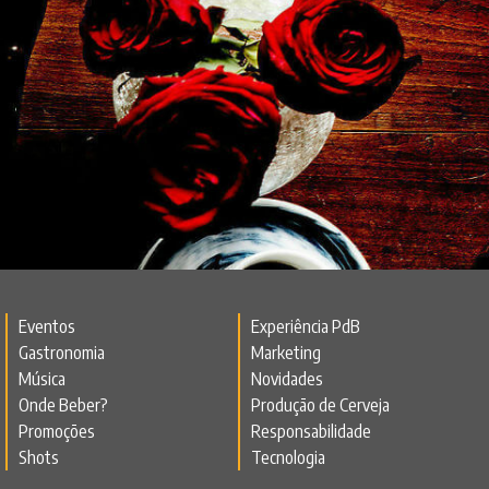
Eventos
Experiência PdB
Gastronomia
Marketing
Música
Novidades
Onde Beber?
Produção de Cerveja
Promoções
Responsabilidade
Shots
Tecnologia