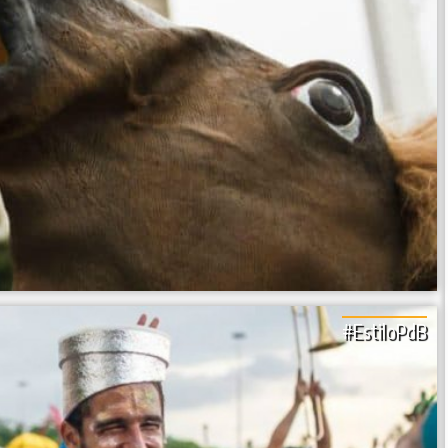
#EstiloPdB