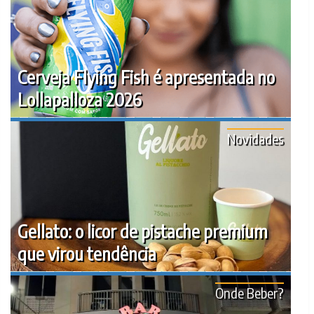
Cerveja Flying Fish é apresentada no
Lollapalloza 2026
Novidades
Gellato: o licor de pistache premium
que virou tendência
Onde Beber?